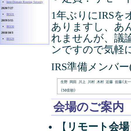
Inter-Domain Routing Security
2020/7/27
1年ぶりにIRS
IRS31
2019/3/15
ありますし、あ
IRS30
2018/10/3
れませんが、議
IRS29
ンですので気軽
IRS準備メンバー
 生野 岡田 川上 川村 木村 近藤 佐藤(太一
会場のご案内
【
リモート会場