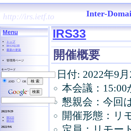
Inter-Domai
http://irs.ietf.to
IRS33
Menu
トップ
IRS20以前
最新の更新
開催概要
管理用ページ
キーワード
日付: 2022年9
AND
OR
本会議：15:0
懇親会：今回
2022/9/29
開催形態：リモー
IRS33
IRS32
定員：リモート
2022/9/6